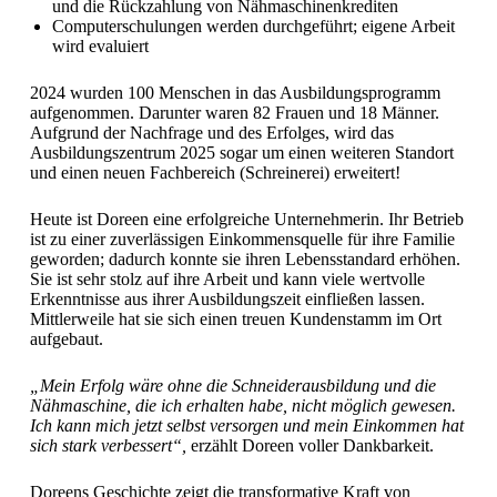
und die Rückzahlung von Nähmaschinenkrediten
Computerschulungen werden durchgeführt; eigene Arbeit
wird evaluiert
2024 wurden 100 Menschen in das Ausbildungsprogramm
aufgenommen. Darunter waren 82 Frauen und 18 Männer.
Aufgrund der Nachfrage und des Erfolges, wird das
Ausbildungszentrum 2025 sogar um einen weiteren Standort
und einen neuen Fachbereich (Schreinerei) erweitert!
Heute ist Doreen eine erfolgreiche Unternehmerin. Ihr Betrieb
ist zu einer zuverlässigen Einkommensquelle für ihre Familie
geworden; dadurch konnte sie ihren Lebensstandard erhöhen.
Sie ist sehr stolz auf ihre Arbeit und kann viele wertvolle
Erkenntnisse aus ihrer Ausbildungszeit einfließen lassen.
Mittlerweile hat sie sich einen treuen Kundenstamm im Ort
aufgebaut.
„Mein Erfolg wäre ohne die Schnei­der­aus­bil­dung und die
Näh­ma­schi­ne, die ich erhalten habe, nicht möglich gewesen.
Ich kann mich jetzt selbst versorgen und mein Einkommen hat
sich stark ver­bes­sert“,
erzählt Doreen voller Dankbarkeit.
Doreens Geschichte zeigt die transformative Kraft von